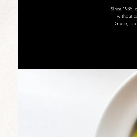
Since 1985, 
without c
Grâce, is a