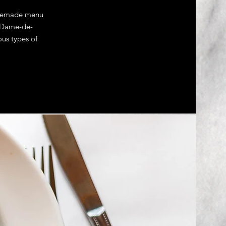
homemade menu
e-Dame-de-
ous types of