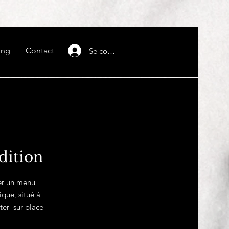
ing
Contact
Se connecter
dition
ser un menu
que, situé à
ter sur place