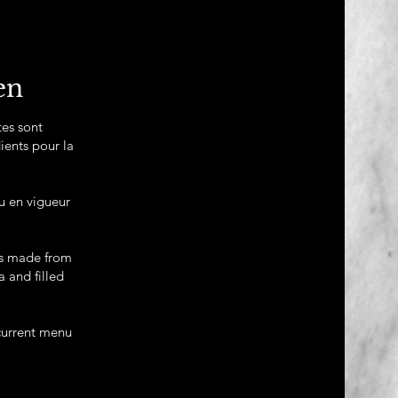
en
tes sont
ients pour la
u en vigueur
 is made from
 and filled
 current menu