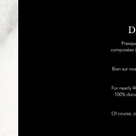
D
Presque
composées à 
Bien sur no
For nearly 4
100% durum
Of course, o