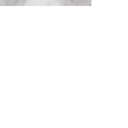
Lundi - Monday: Fermé / Closed
Mardi au jeudi - Tuesday to Thursday: 11h - 20h
Vendredi et samedi - Friday & Saturday: 11h - 21h
Dimanche - Sunday: 11h - 20h
La boutique ouvre à 11h et le restaurant à 12h.
The shop opens at 11h and the restaurant at 12h.